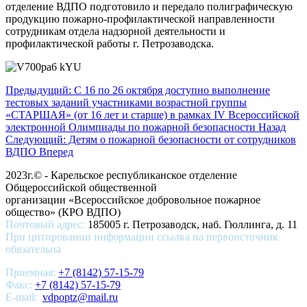
отделение ВДПО подготовило и передало полиграфическую
продукцию пожарно-профилактической направленности
сотрудникам отдела надзорной деятельности и
профилактической работы г. Петрозаводска.
Предыдущий: С 16 по 26 октября доступно выполнение
тестовых заданий участниками возрастной группы
«СТАРШАЯ» (от 16 лет и старше) в рамках IV Всероссийской
электронной Олимпиады по пожарной безопасности
Назад
Следующий: Детям о пожарной безопасности от сотрудников
ВДПО
Вперед
2023г.© - Карельское республиканское отделение
Общероссийской общественной
организации «Всероссийское добровольное пожарное
общество» (КРО ВДПО)
Почтовый адрес:
185005 г. Петрозаводск, наб. Гюллинга, д. 11
При цитировании информации ссылка на первоисточник
обязательна
Приемная:
+7 (8142) 57-15-79
Факс:
+7 (8142) 57-15-79
E-mail:
vdpoptz@mail.ru