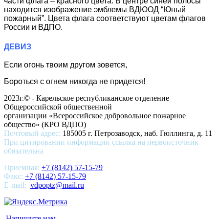
части флага – красного цвета. В центре синей полосы
находится изображение эмблемы ВДЮОД “Юный
пожарный”. Цвета флага соответствуют цветам флагов
России и ВДПО.
ДЕВИЗ
Если огонь твоим другом зовется,
Бороться с огнем никогда не придется!
2023г.© - Карельское республиканское отделение
Общероссийской общественной
организации «Всероссийское добровольное пожарное
общество» (КРО ВДПО)
Почтовый адрес:
185005 г. Петрозаводск, наб. Гюллинга, д. 11
При цитировании информации ссылка на первоисточник
обязательна
Приемная:
+7 (8142) 57-15-79
Факс:
+7 (8142) 57-15-79
E-mail:
vdpoptz@mail.ru
Напишите нам