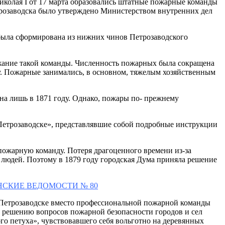
колая I от 17 марта образовались штатные пожарные команды
розаводска было утверждено Министерством внутренних дел
 была сформирована из нижних чинов Петрозаводского
ржание такой команды. Численность пожарных была сокращена
ку. Пожарные занимались, в основном, тяжелым хозяйственным
на лишь в 1871 году. Однако, пожары по- прежнему
 Петрозаводске», представлявшие собой подробные инструкции
 пожарную команду. Потеря драгоценного времени из-за
людей. Поэтому в 1879 году городская Дума приняла решение
УБЕРНСКИЕ ВЕДОМОСТИ № 80
в Петрозаводске вместо профессиональной пожарной команды
к решению вопросов пожарной безопасности городов и сел
го петуха», чувствовавшего себя вольготно на деревянных