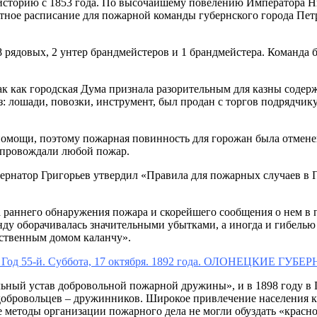
сторию с 1853 года. По высочайшему повелению Императора Ни
ное расписание для пожарной команды губернского города Пет
8 рядовых, 2 унтер брандмейстеров и 1 брандмейстера. Команда
ак как городская Дума признала разорительным для казны соде
: лошади, повозки, инструмент, был продан с торгов подрядчи
 помощи, поэтому пожарная повинность для горожан была отмене
сопровождали любой пожар.
убернатор Григорьев утвердил «Правила для пожарных случаев в
ма раннего обнаружения пожара и скорейшего сообщения о нем в
у оборачивалась значительными убытками, а иногда и гибелью 
ественным домом каланчу».
а Год 55-й. Суббота, 17 октября. 1892 года. ОЛОНЕЦКИЕ Г
альный устав добровольной пожарной дружины», и в 1898 году 
 добровольцев – дружинников. Широкое привлечение населения 
 методы организации пожарного дела не могли обуздать «красно