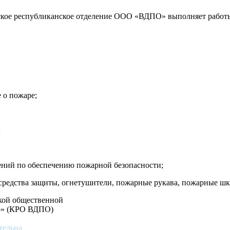
ское республиканское отделение ООО «ВДПО» выполняет работы
 о пожаре;
;
ений по обеспечению пожарной безопасности;
редства защиты, огнетушители, пожарные рукава, пожарные шка
ской общественной
во» (КРО ВДПО)
тельна