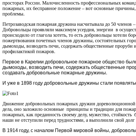
просторах России. Малочисленность профессиональных команд,
пожарных, их бесправное положение – вот основные причины,
проблемы.
Петрозаводская пожарная дружина насчитывала до 50 членов –
Добровольцы проявляли максимум усердия, энергии в осуществ
происходило от глагола хотеть, то есть добровольцы хотели б
пожертвования почетных членов дружины, состоятельных горож
дымоходы, возводить печи, содержать общественные проруби и
профилактикой пожаров.
Первое в Карелии добровольное пожарное общество было 
дымоходы, возводить печи, содержать общественные прор
создавать добровольные пожарные дружины.
И уже в 1898 году добровольные дружины стали появлятьс
Движение добровольных пожарных дружин дореволюционной Ро
дела, оно заложило основные принципы и традиции для пожар
пожарных, как преданность своему делу, мужество, стойкость 
наши не отступили перед трудностями, а выполнили свой долг 
В 1914 году, с началом Первой мировой войны, добровол