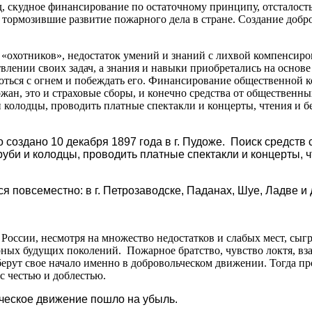
 скудное финансирование по остаточному принципу, отсталость
 тормозившие развитие пожарного дела в стране. Создание доб
 «охотников», недостаток умений и знаний с лихвой компенсир
лении своих задач, а знания и навыки приобретались на основе
ороться с огнем и побеждать его. Финансирование общественной 
ан, это и страховые сборы, и конечно средства от общественны
 колодцы, проводить платные спектакли и концерты, чтения и б
создано 10 декабря 1897 года в г. Пудоже. Поиск средств
уби и колодцы, проводить платные спектакли и концерты, 
я повсеместно: в г. Петрозаводске, Паданах, Шуе, Ладве и
ссии, несмотря на множество недостатков и слабых мест, сыг
ных будущих поколений. Пожарное братство, чувство локтя, вз
берут свое начало именно в добровольческом движении. Тогда пр
с честью и доблестью.
ьческое движение пошло на убыль.