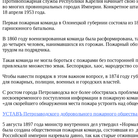
Противопожарная служба Республики Карелия начинает свою и
во многих провинциальных городах Империи. Конкретное штат
18 апреля 1953 года.
Первая пожарная команда в Олонецкой губернии состояла из 1
гарнизонного батальона.
В 1860 году военизированная команда была расформирована, т
до четырех человек, нанимавшихся их горожан. Пожарный обоз
трудом на подрядчика.
Такая команда не могла бороться с пожарами без посторонней
привлекали множество зевак. Беспорядки, хаос, мародерство 
Чтобы навести порядок в этом важном вопросе, в 1874 году г
для пожарных, полиции, военных и городских властей.
С ростом города Петрозаводска все более обострялась пробле
несвоевременного поступления информации в пожарную команд
«для скорейшего обнаружения места пожара устроить над общ
УСТАВЪ Петрозаводского добровольного пожарного обществ
5 августа 1897 года министр внутренних дел утвердил «Норм
была создана общественная пожарная команда, состоявшая из
Российской империи назревала давно, так как старые отжившие