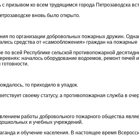
ь с призывом ко всем трудящимся города Петрозаводска вс
етрозаводске вновь было открыто.
пания по организации добровольных пожарных дружин. Одна
вались средства от «самообложения» граждан на пожарные
по всей Республике сельской противопожарной десятиднев
еревнях: началось оборудование водоемов, ремонт печей 
 готовности.
ождалось, то приходило в упадок.
етствует своему статусу, а противопожарная служба в оче
равлением работы добровольного пожарного общества явля
 дошкольных и учебных учреждений.
паганда и обучение населения. В настоящее время Всерос