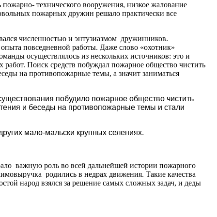
 пожарно- технического вооружения, низкое жалование
ровольных пожарных дружин решало практически все
овался численностью и энтузиазмом дружинников.
 опыта повседневной работы. Даже слово «охотник»
команды осуществлялось из нескольких источников: это и
х работ. Поиск средств побуждал пожарное общество чистить
еседы на противопожарные темы, а значит заниматься
 существования побудило пожарное общество чистить
чтения и беседы на противопожарные темы и стали
 других мало-мальски крупных селениях.
рало важную роль во всей дальнейшей истории пожарного
аимовыручка родились в недрах движения. Такие качества
остой народ взялся за решение самых сложных задач, и деды