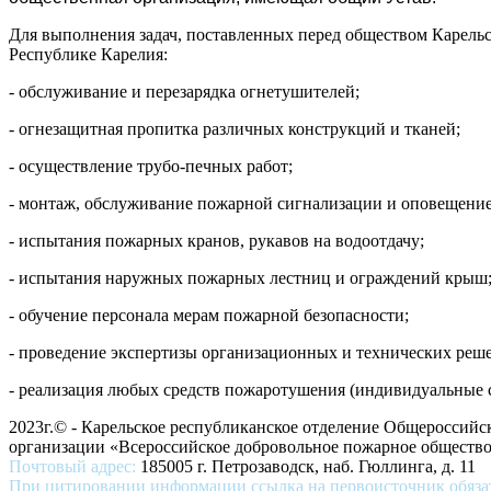
Для выполнения задач, поставленных перед обществом Карель
Республике Карелия:
- обслуживание и перезарядка огнетушителей;
- огнезащитная пропитка различных конструкций и тканей;
- осуществление трубо-печных работ;
- монтаж, обслуживание пожарной сигнализации и оповещение
- испытания пожарных кранов, рукавов на водоотдачу;
- испытания наружных пожарных лестниц и ограждений крыш
- обучение персонала мерам пожарной безопасности;
- проведение экспертизы организационных и технических реш
- реализация любых средств пожаротушения (индивидуальные с
2023г.© - Карельское республиканское отделение Общероссий
организации «Всероссийское добровольное пожарное общест
Почтовый адрес:
185005 г. Петрозаводск, наб. Гюллинга, д. 11
При цитировании информации ссылка на первоисточник обяза