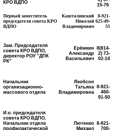
КРО ВДПО
15-76
Первый заместитель
Кашталинский
8-921-
председателя совета КРО
Николай
625-49-
ВДПО
Владимирович
55
Зам. Председателя
Ерёмкин
8(814-
совета КРО ВДПО
,
Александр
2) 73-
директор РОУ "ДПК
Васильевич
02-14
РК"
Начальник
Якобсон
8-921-
организационно-
Татьяна
460-
массового отдела
Владимировна
91-50
И.о. председателя
совета КРО ВДПО
,
Начальник отдела
Лютенко
8-921-
профилактической
Михаил
700-