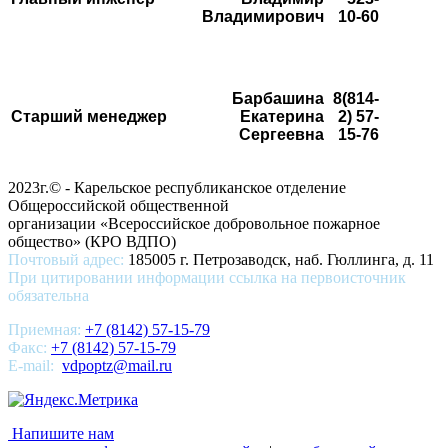
Владимирович
10-60
Барбашина
8(814-
Старший менеджер
Екатерина
2) 57-
Сергеевна
15-76
2023г.© - Карельское республиканское отделение
Общероссийской общественной
организации «Всероссийское добровольное пожарное
общество» (КРО ВДПО)
Почтовый адрес:
185005 г. Петрозаводск, наб. Гюллинга, д. 11
При цитировании информации ссылка на первоисточник
обязательна
Приемная:
+7 (8142) 57-15-79
Факс:
+7 (8142) 57-15-79
E-mail:
vdpoptz@mail.ru
Напишите нам