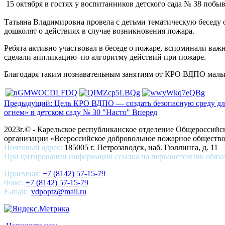
15 октября в гостях у воспитанников детского сада № 38 поб
Татьяна Владимировна провела с детьми тематическую беседу 
дошколят о действиях в случае возникновения пожара.
Ребята активно участвовал в беседе о пожаре, вспоминали важ
сделали аппликацию по алгоритму действий при пожаре.
Благодаря таким познавательным занятиям от КРО ВДПО малыш
Предыдущий: Цель КРО ВДПО — создать безопасную среду дл
огнем» в детском саду № 30 "Насто"
Вперед
2023г.© - Карельское республиканское отделение Общероссий
организации «Всероссийское добровольное пожарное общест
Почтовый адрес:
185005 г. Петрозаводск, наб. Гюллинга, д. 11
При цитировании информации ссылка на первоисточник обяза
Приемная:
+7 (8142) 57-15-79
Факс:
+7 (8142) 57-15-79
E-mail:
vdpoptz@mail.ru