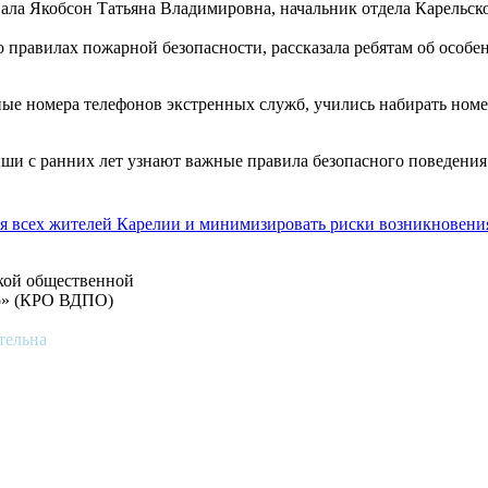
ывала Якобсон Татьяна Владимировна, начальник отдела Карельс
о правилах пожарной безопасности, рассказала ребятам об особ
ные номера телефонов экстренных служб, учились набирать номер
и с ранних лет узнают важные правила безопасного поведения 
я всех жителей Карелии и минимизировать риски возникновен
ской общественной
во» (КРО ВДПО)
тельна