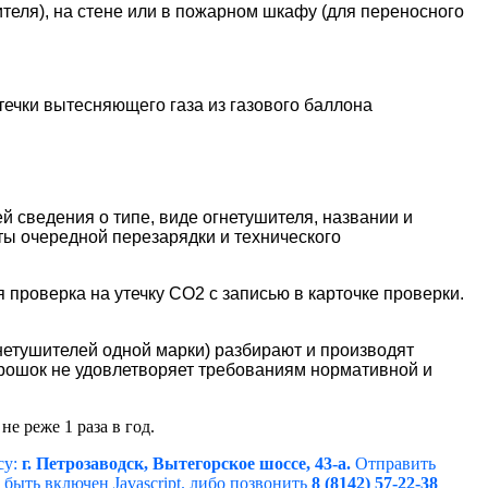
теля), на стене или в пожарном шкафу (для переносного
течки вытесняющего газа из газового баллона
й сведения о типе, виде огнетушителя, названии и
ты очередной перезарядки и технического
 проверка на утечку СО2 с записью в карточке проверки.
нетушителей одной марки) разбирают и производят
рошок не удовлетворяет требованиям нормативной и
е реже 1 раза в год.
су:
г. Петрозаводск, Вытегорское шоссе, 43-а
.
Отправить
быть включен Javascript.
либо позвонить
8 (8142) 57-22-38