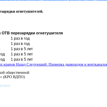
езарядки огнетушителей.
в ОТВ
перезарядки огнетушителя
1 раз в год
1 раз в год
)
1 раз в 5 лет
год
1 раз в 5 лет
год
1 раз в 5 лет
ых кранов
Назад
Следующий: Проверка дымоходов и вентканало
ской общественной
во» (КРО ВДПО)
тельна