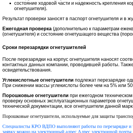
состояние ходовой части и надежность крепления ко
огнетушителя).
Результат проверки заносят в паспорт огнетушителя и в ж
Ежегодная проверка
(дополнительно к параметрам ежекв
(огнетушителя) и состояние огнетушащего вещества (поро
Сроки перезарядки огнетушителей
После перезарядки на корпус огнетушителя наносят соотве
контактных данных компании, проводившей работы. Также 
освидетельствования.
Углекислотные огнетушители
подлежат перезарядке один
При снижении массы углекислоты более чем на 5% или 50 
Порошковые огнетушители
при ежегодном техническом 
проверку основных эксплуатационных параметров огнетуш
технической документации, все огнетушители данной марк
Порошковые огнетушители, используемые для защиты транспорт
Специалисты КРО ВДПО выполняют работы по перезарядке и т
заявку можно на электронный адрес
Адрес электронной почты з