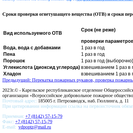
Сроки проверки огнетушащего вещества (ОТВ) и сроки пер
Срок (не реже)
Вид используемого ОТВ
проверки параметро
Вода, вода с добавками
1 раз в год
Пена
1 раз в год
Порошок
1 раз в год (выборочно
Углекислота (диоксид углерода)
взвешиванием 1 раз в 
Хладон
взвешиванием 1 раз в 
Предыдущий: Перекатка пожарных рукавов, проверка пожарн
2023г.© - Карельское республиканское отделение Общероссий
организации «Всероссийское добровольное пожарное общест
Почтовый адрес:
185005 г. Петрозаводск, наб. Гюллинга, д. 11
При цитировании информации ссылка на первоисточник обяза
Приемная:
+7 (8142) 57-15-79
Факс:
+7 (8142) 57-15-79
E-mail:
vdpoptz@mail.ru