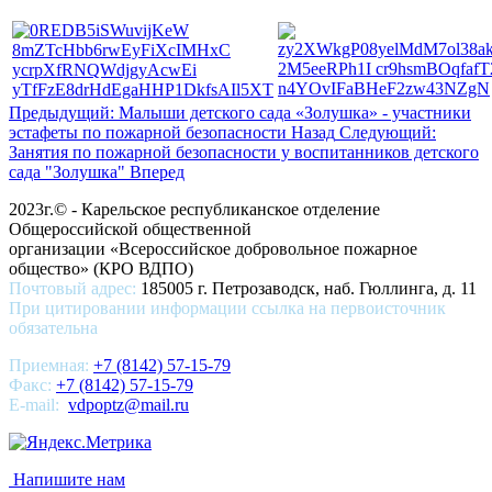
Предыдущий: Малыши детского сада «Золушка» - участники
эстафеты по пожарной безопасности
Назад
Следующий:
Занятия по пожарной безопасности у воспитанников детского
сада "Золушка"
Вперед
2023г.© - Карельское республиканское отделение
Общероссийской общественной
организации «Всероссийское добровольное пожарное
общество» (КРО ВДПО)
Почтовый адрес:
185005 г. Петрозаводск, наб. Гюллинга, д. 11
При цитировании информации ссылка на первоисточник
обязательна
Приемная:
+7 (8142) 57-15-79
Факс:
+7 (8142) 57-15-79
E-mail:
vdpoptz@mail.ru
Напишите нам