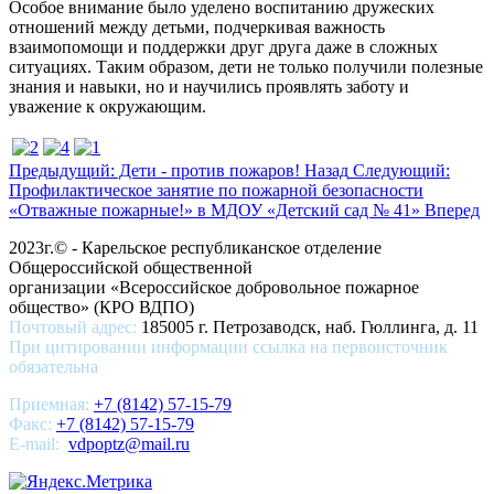
Особое внимание было уделено воспитанию дружеских
отношений между детьми, подчеркивая важность
взаимопомощи и поддержки друг друга даже в сложных
ситуациях. Таким образом, дети не только получили полезные
знания и навыки, но и научились проявлять заботу и
уважение к окружающим.
Предыдущий: Дети - против пожаров!
Назад
Следующий:
Профилактическое занятие по пожарной безопасности
«Отважные пожарные!» в МДОУ «Детский сад № 41»
Вперед
2023г.© - Карельское республиканское отделение
Общероссийской общественной
организации «Всероссийское добровольное пожарное
общество» (КРО ВДПО)
Почтовый адрес:
185005 г. Петрозаводск, наб. Гюллинга, д. 11
При цитировании информации ссылка на первоисточник
обязательна
Приемная:
+7 (8142) 57-15-79
Факс:
+7 (8142) 57-15-79
E-mail:
vdpoptz@mail.ru