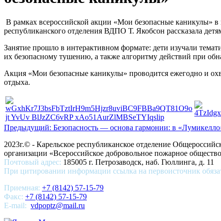
В рамках всероссийской акции «Мои безопасные каникулы» в 
республиканского отделения ВДПО Т. Якобсон рассказала детям
Занятие прошло в интерактивном формате: дети изучали темат
их безопасному тушению, а также алгоритму действий при обн
Акция «Мои безопасные каникулы» проводится ежегодно и охва
отдыха.
Предыдущий: Безопасность — основа гармонии: в «Лумикелло
2023г.© - Карельское республиканское отделение Общероссий
организации «Всероссийское добровольное пожарное общест
Почтовый адрес:
185005 г. Петрозаводск, наб. Гюллинга, д. 11
При цитировании информации ссылка на первоисточник обяза
Приемная:
+7 (8142) 57-15-79
Факс:
+7 (8142) 57-15-79
E-mail:
vdpoptz@mail.ru