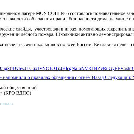
школьном лагере МОУ СОШ № 6 состоялось познавательное заня
 о важности соблюдения правил безопасности дома, на улице и в
ические слайды, участвовали в играх, помогающих закрепить зн
аружении лесного пожара. Школьники активно демонстрировали 
тывает тысячи школьников по всей России. Её главная цель – сн
» напомнили о правилах обращения с огнём
Назад
Следующий: 
ской общественной
во» (КРО ВДПО)
тельна