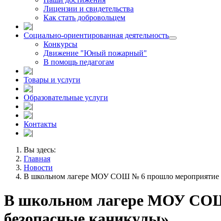
Лицензии и свидетельства
Как стать добровольцем
Социально-ориентированная деятельность
Конкурсы
Движение "Юный пожарный"
В помощь педагогам
Товары и услуги
Образовательные услуги
Контакты
Вы здесь:
Главная
Новости
В школьном лагере МОУ СОШ № 6 прошло мероприятие в
В школьном лагере МОУ СОШ
безопасные каникулы»