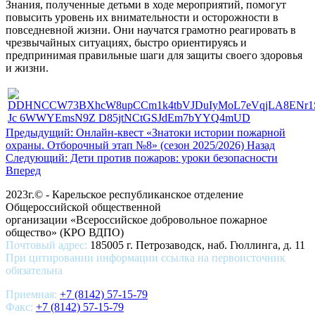
Знания, полученные детьми в ходе мероприятий, помогут
повысить уровень их внимательности и осторожности в
повседневной жизни. Они научатся грамотно реагировать в
чрезвычайных ситуациях, быстро ориентируясь и
предпринимая правильные шаги для защиты своего здоровья
и жизни.
Предыдущий: Онлайн-квест «Знатоки истории пожарной
охраны. Отборочный этап №8» (сезон 2025/2026)
Назад
Следующий: Дети против пожаров: уроки безопасности
Вперед
2023г.© - Карельское республиканское отделение
Общероссийской общественной
организации «Всероссийское добровольное пожарное
общество» (КРО ВДПО)
Почтовый адрес:
185005 г. Петрозаводск, наб. Гюллинга, д. 11
При цитировании информации ссылка на первоисточник
обязательна
Приемная:
+7 (8142) 57-15-79
Факс:
+7 (8142) 57-15-79