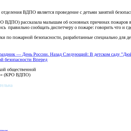
 отделения ВДПО является проведение с детьми занятий безопа
РО ВДПО) рассказала малышам об основных причинах пожаров в 
ь правильно сообщать диспетчеру о пожаре: говорить что и где
ки по пожарной безопасности, разработанные специально для де
праздник — День России.
Назад
Следующий: В детском саду "Дю
ой безопасности
Вперед
ской общественной
во» (КРО ВДПО)
тельна
gner