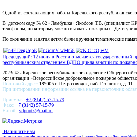
Одной из составляющих работы Карельского республиканского
В детском саду № 62 «Ламбушка» Якобсон Т.В. (специалист К
телефоном, по которому можно вызвать пожарных. Дети училис
По окончании занятия детям были вручены тематические памят
Предыдущий: 12 июня в России отмечается государственный 
республиканским отделением ВДПО цикла занятий по пожарн
2023г.© - Карельское республиканское отделение Общероссий
организации «Всероссийское добровольное пожарное общест
Почтовый адрес:
185005 г. Петрозаводск, наб. Гюллинга, д. 11
При цитировании информации ссылка на первоисточник обяза
Приемная:
+7 (8142) 57-15-79
Факс:
+7 (8142) 57-15-79
E-mail:
vdpoptz@mail.ru
Напишите нам
политика конфиденциальности сайта
|
разработка сайта profdesi