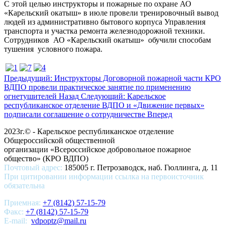
С этой целью инструкторы и пожарные по охране АО
«Карельский окатыш» в июле провели тренировочный вывод
людей из административно бытового корпуса Управления
транспорта и участка ремонта железнодорожной техники.
Сотрудников АО «Карельский окатыш» обучили способам
тушения условного пожара.
Предыдущий: Инструкторы Договорной пожарной части КРО
ВДПО провели практическое занятие по применению
огнетушителей
Назад
Следующий: Карельское
республиканское отделение ВДПО и «Движение первых»
подписали соглашение о сотрудничестве
Вперед
2023г.© - Карельское республиканское отделение
Общероссийской общественной
организации «Всероссийское добровольное пожарное
общество» (КРО ВДПО)
Почтовый адрес:
185005 г. Петрозаводск, наб. Гюллинга, д. 11
При цитировании информации ссылка на первоисточник
обязательна
Приемная:
+7 (8142) 57-15-79
Факс:
+7 (8142) 57-15-79
E-mail:
vdpoptz@mail.ru