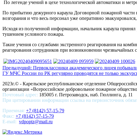
По легенде учений в цехе технологической автоматики и мет
По прибытию дежурного караула Договорной пожарной части п
возгорания и что весь персонал уже оперативно эвакуировался
Исходя из полученной информации, начальник караула принял 
тушением условного пожара.
Такие учения со службами экстренного реагирования на комби
реагирования сотрудников при возникновении чрезвычайных 
Предыдущий: Первоклассники академического лицея побывали
ГУ МЧС России по РК регулярно проводятся не только экскурс
2023г.© - Карельское республиканское отделение Общероссий
организации «Всероссийское добровольное пожарное общест
Почтовый адрес:
185005 г. Петрозаводск, наб. Гюллинга, д. 11
При цитировании информации ссылка на первоисточник обяза
Приемная:
+7 (8142) 57-15-79
Факс:
+7 (8142) 57-15-79
E-mail:
vdpoptz@mail.ru