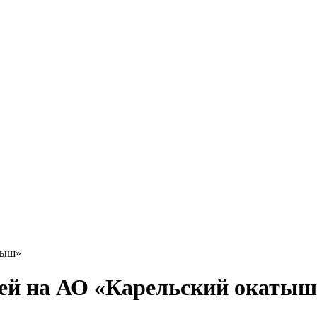
тыш»
дей на АО «Карельский окатыш