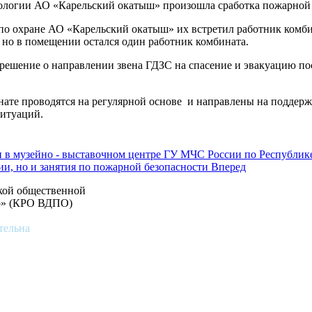
рологии АО «Карельский окатыш» произошла сработка пожарной
о охране АО «Карельский окатыш» их встретил работник комби
, но в помещении остался один работник комбината.
решение о направлении звена ГДЗС на спасение и эвакуацию по
нате проводятся на регулярной основе и направлены на поддерж
ситуаций.
 в музейно - выставочном центре ГУ МЧС России по Республик
ии, но и занятия по пожарной безопасности
Вперед
ской общественной
во» (КРО ВДПО)
тельна