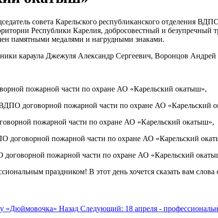
едатель совета Карельского республиканского отделения ВДПО 
ритории Республики Карелия, добросовестный и безупречный т
чен памятными медалями и нагрудными знаками.
ики караула Джежуля Александр Сергеевич, Воронцов Андрей 
ворной пожарной части по охране АО «Карельский окатыш»,
 ВДПО договорной пожарной части по охране АО «Карельский 
говорной пожарной части по охране АО «Карельский окатыш»,
О договорной пожарной части по охране АО «Карельский окат
 договорной пожарной части по охране АО «Карельский окаты
ссиональным праздником! В этот день хочется сказать вам слова
аду «Дюймовочка»
Назад
Следующий: 18 апреля - профессионал