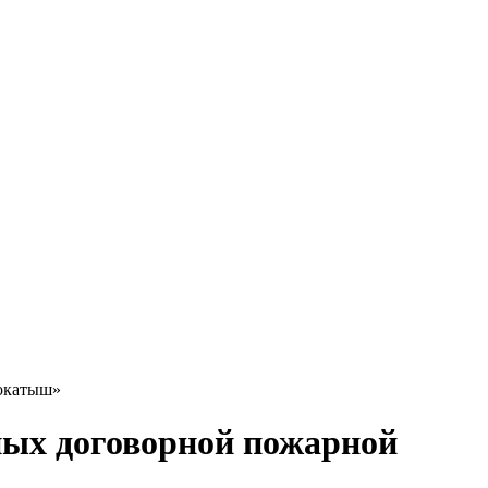
 окатыш»
рных договорной пожарной