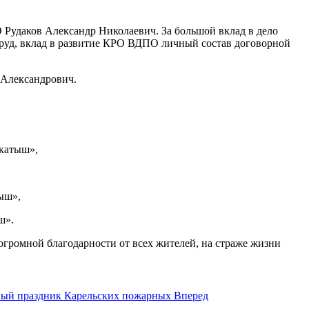
Рудаков Александр Николаевич. За большой вклад в дело
руд, вклад в развитие КРО ВДПО личный состав договорной
Александрович.
окатыш»,
ыш»,
ш».
 огромной благодарности от всех жителей, на страже жизни
ьный праздник Карельских пожарных
Вперед