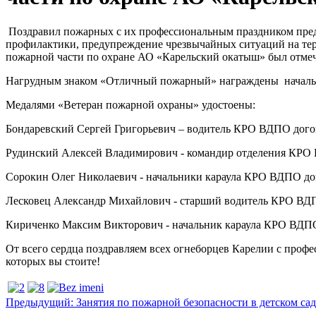
Поздравил пожарных с их профессиональным праздником предс
профилактики, предупреждение чрезвычайных ситуаций на тер
пожарной части по охране АО «Карельский окатыш» был отме
Нагрудным знаком «Отличный пожарный» награждены начальн
Медалями «Ветеран пожарной охраны» удостоены:
Бондаревский Сергей Григорьевич – водитель КРО ВДПО дого
Рудинский Алексей Владимирович - командир отделения КРО
Сорокин Олег Николаевич - начальники караула КРО ВДПО до
Лесковец Александр Михайлович - старший водитель КРО ВДП
Кириченко Максим Викторович - начальник караула КРО ВДПО
От всего сердца поздравляем всех огнеборцев Карелии с профе
которых вы стоите!
Предыдущий: Занятия по пожарной безопасности в детском с