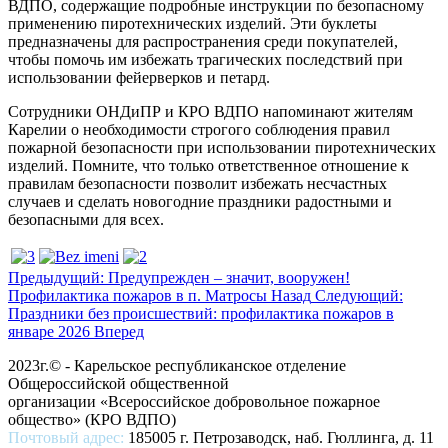
ВДПО, содержащие подробные инструкции по безопасному
применению пиротехнических изделий. Эти буклеты
предназначены для распространения среди покупателей,
чтобы помочь им избежать трагических последствий при
использовании фейерверков и петард.
Сотрудники ОНДиПР и КРО ВДПО напоминают жителям
Карелии о необходимости строгого соблюдения правил
пожарной безопасности при использовании пиротехнических
изделий. Помните, что только ответственное отношение к
правилам безопасности позволит избежать несчастных
случаев и сделать новогодние праздники радостными и
безопасными для всех.
Предыдущий: Предупрежден – значит, вооружен!
Профилактика пожаров в п. Матросы
Назад
Следующий:
Праздники без происшествий: профилактика пожаров в
январе 2026
Вперед
2023г.© - Карельское республиканское отделение
Общероссийской общественной
организации «Всероссийское добровольное пожарное
общество» (КРО ВДПО)
Почтовый адрес:
185005 г. Петрозаводск, наб. Гюллинга, д. 11