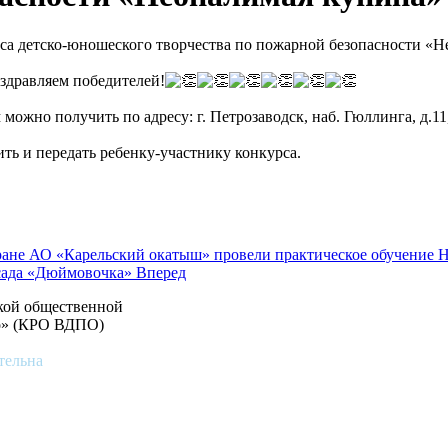
са детско-юношеского творчества по пожарной безопасности «Н
здравляем победителей!
жно получить по адресу: г. Петрозаводск, наб. Гюллинга, д.11, к
ть и передать ребенку-участнику конкурса.
ане АО «Карельский окатыш» провели практическое обучение
Н
 сада «Дюймовочка»
Вперед
ской общественной
во» (КРО ВДПО)
тельна