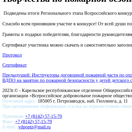
Подведены итоги Регионального этапа Всероссийского конкур
Спасибо всем принявшим участие в конкурсе! От всей души по
Грамоты и подарки победителям, благодарности руководителям мо
Сертификат участника можно скачать и самостоятельно заполни
Протокол
Сертификат
Предыдущий: Инструкторы договорной пожарной части по охр
ВДПО на занятии по пожарной безопасности у детей детского
2023г.© - Карельское республиканское отделение Общероссий
организации «Всероссийское добровольное пожарное общест
Почтовый адрес:
185005 г. Петрозаводск, наб. Гюллинга, д. 11
При цитировании информации ссылка на первоисточник обяза
Приемная:
+7 (8142) 57-15-79
Факс:
+7 (8142) 57-15-79
E-mail:
vdpoptz@mail.ru