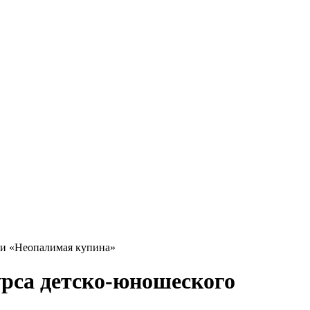
ти «Неопалимая купина»
урса детско-юношеского