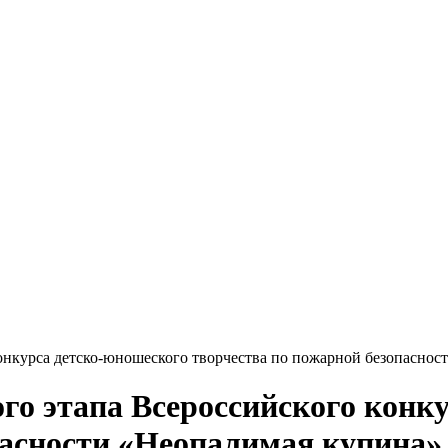
онкурса детско-юношеского творчества по пожарной безопаснос
го этапа Всероссийского конк
пасности «Неопалимая купина»