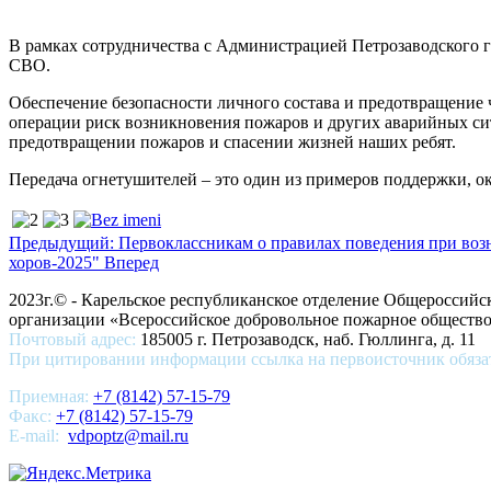
В рамках сотрудничества с Администрацией Петрозаводского 
СВО.
Обеспечение безопасности личного состава и предотвращение
операции риск возникновения пожаров и других аварийных си
предотвращении пожаров и спасении жизней наших ребят.
Передача огнетушителей – это один из примеров поддержки, о
Предыдущий: Первоклассникам о правилах поведения при во
хоров-2025"
Вперед
2023г.© - Карельское республиканское отделение Общероссий
организации «Всероссийское добровольное пожарное общест
Почтовый адрес:
185005 г. Петрозаводск, наб. Гюллинга, д. 11
При цитировании информации ссылка на первоисточник обяза
Приемная:
+7 (8142) 57-15-79
Факс:
+7 (8142) 57-15-79
E-mail:
vdpoptz@mail.ru