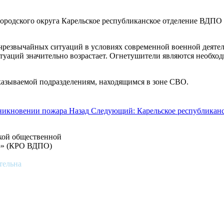
городского округа Карельское республиканское отделение ВДПО
 чрезвычайных ситуаций в условиях современной военной деяте
туаций значительно возрастает. Огнетушители являются необхо
казываемой подразделениям, находящимся в зоне СВО.
зникновении пожара
Назад
Следующий: Карельское республиканс
ской общественной
во» (КРО ВДПО)
тельна