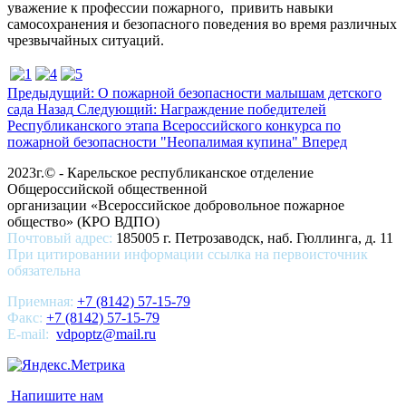
уважение к профессии пожарного, привить навыки
самосохранения и безопасного поведения во время различных
чрезвычайных ситуаций.
Предыдущий: О пожарной безопасности малышам детского
сада
Назад
Следующий: Награждение победителей
Республиканского этапа Всероссийского конкурса по
пожарной безопасности "Неопалимая купина"
Вперед
2023г.© - Карельское республиканское отделение
Общероссийской общественной
организации «Всероссийское добровольное пожарное
общество» (КРО ВДПО)
Почтовый адрес:
185005 г. Петрозаводск, наб. Гюллинга, д. 11
При цитировании информации ссылка на первоисточник
обязательна
Приемная:
+7 (8142) 57-15-79
Факс:
+7 (8142) 57-15-79
E-mail:
vdpoptz@mail.ru
Напишите нам