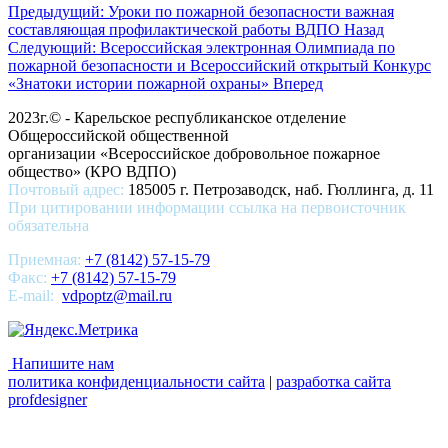
Предыдущий: Уроки по пожарной безопасности важная
составляющая профилактической работы ВДПО
Назад
Следующий: Всероссийская электронная Олимпиада по
пожарной безопасности и Всероссийский открытый Конкурс
«Знатоки истории пожарной охраны»
Вперед
2023г.© - Карельское республиканское отделение
Общероссийской общественной
организации «Всероссийское добровольное пожарное
общество» (КРО ВДПО)
Почтовый адрес:
185005 г. Петрозаводск, наб. Гюллинга, д. 11
При цитировании информации ссылка на первоисточник
обязательна
Приемная:
+7 (8142) 57-15-79
Факс:
+7 (8142) 57-15-79
E-mail:
vdpoptz@mail.ru
Напишите нам
политика конфиденциальности сайта
|
разработка сайта
profdesigner