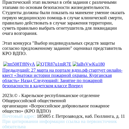
Практический этап включал в себя задания с различными
этапами по основам безопасности жизнедеятельности.
Студенты должны были показать на манекене умение оказать
первую медицинскую помощь в случае клинической смерти,
правильно действовать в случае заражения территории,
суметь правильно выбрать огнетушитель для ликвидации
очага возгорания.
Этап конкурса "Выбор индивидуальных средств защиты
согласно предложенному заданию" оценивал представитель
КРО ВДПО.
Предыдущий: 27 марта на портале вдпо.рф стартует онлайн-
квест «Знатоки истории пожарной охраны. Курганская
область»
Назад
Следующий: Занятие по пожарной
безопасности в кадетском классе
Вперед
2023г.© - Карельское республиканское отделение
Общероссийской общественной
организации «Всероссийское добровольное пожарное
общество» (КРО ВДПО)
Почтовый адрес:
185005 г. Петрозаводск, наб. Гюллинга, д. 11
При цитировании информации ссылка на первоисточник
обязательна