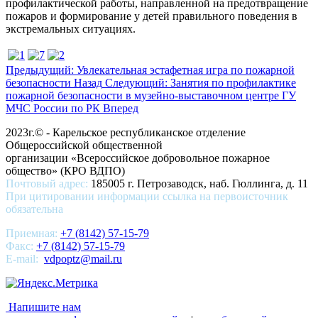
профилактической работы, направленной на предотвращение
пожаров и формирование у детей правильного поведения в
экстремальных ситуациях.
Предыдущий: Увлекательная эстафетная игра по пожарной
безопасности
Назад
Следующий: Занятия по профилактике
пожарной безопасности в музейно-выставочном центре ГУ
МЧС России по РК
Вперед
2023г.© - Карельское республиканское отделение
Общероссийской общественной
организации «Всероссийское добровольное пожарное
общество» (КРО ВДПО)
Почтовый адрес:
185005 г. Петрозаводск, наб. Гюллинга, д. 11
При цитировании информации ссылка на первоисточник
обязательна
Приемная:
+7 (8142) 57-15-79
Факс:
+7 (8142) 57-15-79
E-mail:
vdpoptz@mail.ru
Напишите нам