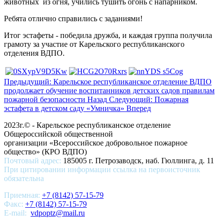
животных из огня, учились тушить огонь с напарником.
Ребята отлично справились с заданиями!
Итог эстафеты - победила дружба, и каждая группа получила
грамоту за участие от Карельского республиканского
отделения ВДПО.
Предыдущий: Карельское республиканское отделение ВДПО
продолжает обучение воспитанников детских садов правилам
пожарной безопасности
Назад
Следующий: Пожарная
эстафета в детском саду «Умничка»
Вперед
2023г.© - Карельское республиканское отделение
Общероссийской общественной
организации «Всероссийское добровольное пожарное
общество» (КРО ВДПО)
Почтовый адрес:
185005 г. Петрозаводск, наб. Гюллинга, д. 11
При цитировании информации ссылка на первоисточник
обязательна
Приемная:
+7 (8142) 57-15-79
Факс:
+7 (8142) 57-15-79
E-mail:
vdpoptz@mail.ru